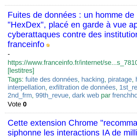
Fuites de données : un homme de
"HexDex", placé en garde à vue a
cyberattaques contre des institutio
franceinfo
-
https://www.franceinfo.fr/internet/se...s_7
[lestitres]
Tags:
fuite des données
,
hacking
,
piratage
,
interpellation
,
exfiltration de données
,
1st_r
2nd_frm
,
99th_revue
,
dark web
par
frenchh
Vote
0
Cette extension Chrome "recomma
siphonne les interactions IA de mill