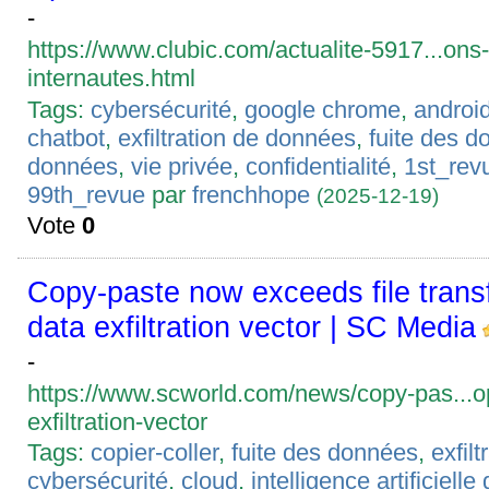
-
https://www.clubic.com/actualite-5917...ons-
internautes.html
Tags:
cybersécurité
,
google chrome
,
androi
chatbot
,
exfiltration de données
,
fuite des 
données
,
vie privée
,
confidentialité
,
1st_rev
99th_revue
par
frenchhope
(2025-12-19)
Vote
0
Copy-paste now exceeds file transf
data exfiltration vector | SC Media
-
https://www.scworld.com/news/copy-pas...o
exfiltration-vector
Tags:
copier-coller
,
fuite des données
,
exfil
cybersécurité
,
cloud
,
intelligence artificielle