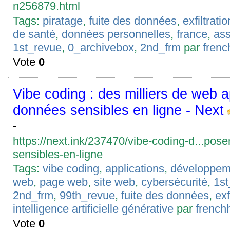
n256879.html
Tags:
piratage
,
fuite des données
,
exfiltrat
de santé
,
données personnelles
,
france
,
as
1st_revue
,
0_archivebox
,
2nd_frm
par
fren
Vote
0
Vibe coding : des milliers de web
données sensibles en ligne - Next
-
https://next.ink/237470/vibe-coding-d...pos
sensibles-en-ligne
Tags:
vibe coding
,
applications
,
développem
web
,
page web
,
site web
,
cybersécurité
,
1st
2nd_frm
,
99th_revue
,
fuite des données
,
exf
intelligence artificielle générative
par
french
Vote
0