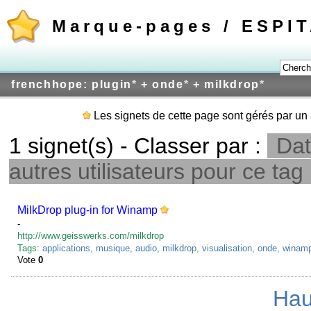
Marque-pages / ESPI
frenchhope: plugin
*
+ onde
*
+ milkdrop
*
Les signets de cette page sont gérés par un 
1 signet(s) - Classer par :
Dat
autres utilisateurs pour ce tag
MilkDrop plug-in for Winamp
-
http://www.geisswerks.com/milkdrop
Tags:
applications
,
musique
,
audio
,
milkdrop
,
visualisation
,
onde
,
winam
Vote
0
Hau