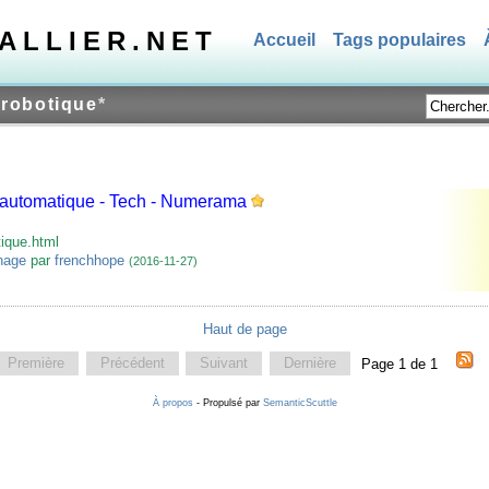
TALLIER.NET
Accueil
Tags populaires
robotique
*
 automatique - Tech - Numerama
ique.html
nage
par
frenchhope
(2016-11-27)
Haut de page
Première
Précédent
Suivant
Dernière
Page 1 de 1
À propos
- Propulsé par
SemanticScuttle