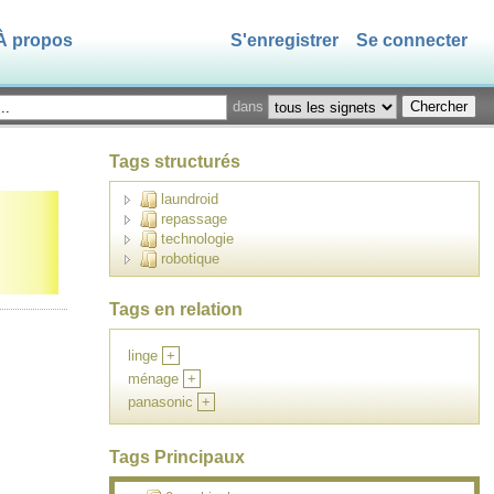
À propos
S'enregistrer
Se connecter
dans
Tags structurés
laundroid
repassage
technologie
robotique
Tags en relation
linge
+
ménage
+
panasonic
+
Tags Principaux