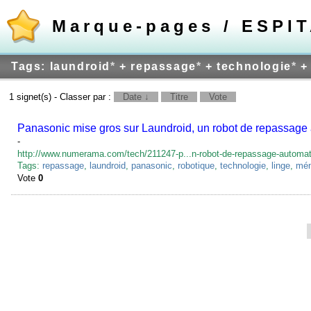
Marque-pages / ESPI
Tags: laundroid
*
+ repassage
*
+ technologie
*
+ 
1 signet(s) - Classer par :
Date ↓
Titre
Vote
Panasonic mise gros sur Laundroid, un robot de repassage
-
http://www.numerama.com/tech/211247-p...n-robot-de-repassage-automat
Tags:
repassage
,
laundroid
,
panasonic
,
robotique
,
technologie
,
linge
,
mé
Vote
0