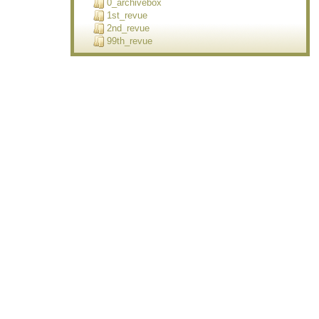
0_archivebox
1st_revue
2nd_revue
99th_revue