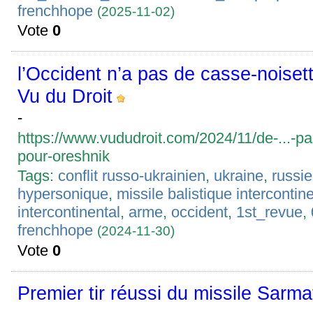
frenchhope
(2025-11-02)
Vote
0
l’Occident n’a pas de casse-noiset
Vu du Droit
-
https://www.vududroit.com/2024/11/de-...-pa
pour-oreshnik
Tags:
conflit russo-ukrainien
,
ukraine
,
russie
hypersonique
,
missile balistique intercontin
intercontinental
,
arme
,
occident
,
1st_revue
,
frenchhope
(2024-11-30)
Vote
0
Premier tir réussi du missile Sarma