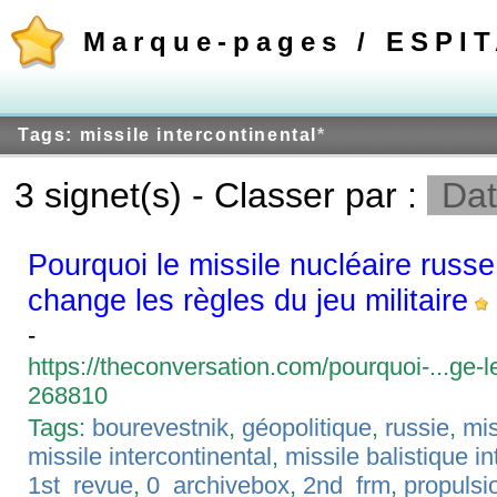
Marque-pages / ESPI
Tags: missile intercontinental
*
3 signet(s) - Classer par :
Dat
Pourquoi le missile nucléaire russ
change les règles du jeu militaire
-
https://theconversation.com/pourquoi-...ge-le
268810
Tags:
bourevestnik
,
géopolitique
,
russie
,
mis
missile intercontinental
,
missile balistique in
1st_revue
,
0_archivebox
,
2nd_frm
,
propulsi