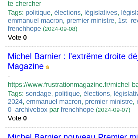
te-chercher
Tags:
politique
,
élections
,
législatives
,
légis
emmanuel macron
,
premier ministre
,
1st_re
frenchhope
(2024-09-08)
Vote
0
Michel Barnier : l’extrême droite déj
Magazine
-
https://www.frustrationmagazine.fr/michel-ba
Tags:
sondage
,
politique
,
élections
,
législat
2024
,
emmanuel macron
,
premier ministre
,
0_archivebox
par
frenchhope
(2024-09-07)
Vote
0
Michel Barnier nouveau Premier min