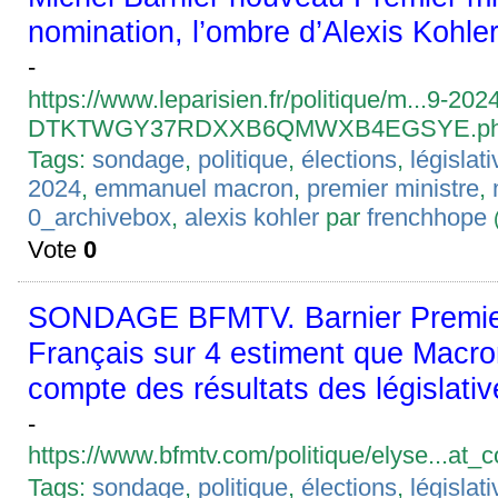
nomination, l’ombre d’Alexis Kohler
-
https://www.leparisien.fr/politique/m...9-202
DTKTWGY37RDXXB6QMWXB4EGSYE.p
Tags:
sondage
,
politique
,
élections
,
législat
2024
,
emmanuel macron
,
premier ministre
,
0_archivebox
,
alexis kohler
par
frenchhope
Vote
0
SONDAGE BFMTV. Barnier Premier 
Français sur 4 estiment que Macro
compte des résultats des législativ
-
https://www.bfmtv.com/politique/elyse...a
Tags:
sondage
,
politique
,
élections
,
législat