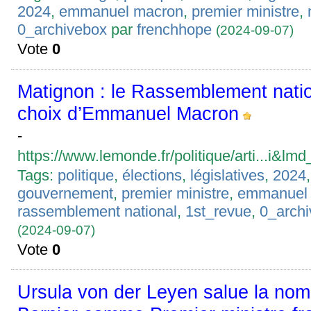
2024
,
emmanuel macron
,
premier ministre
,
0_archivebox
par
frenchhope
(2024-09-07)
Vote
0
Matignon : le Rassemblement natio
choix d’Emmanuel Macron
-
https://www.lemonde.fr/politique/arti...i&l
Tags:
politique
,
élections
,
législatives
,
2024
gouvernement
,
premier ministre
,
emmanuel
rassemblement national
,
1st_revue
,
0_arch
(2024-09-07)
Vote
0
Ursula von der Leyen salue la nom