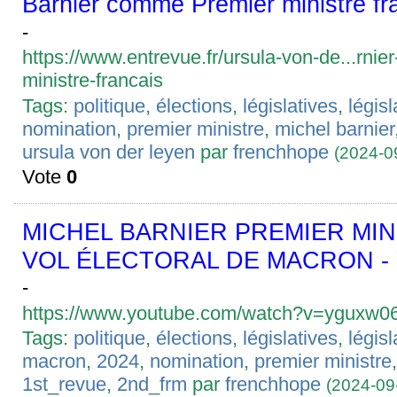
Barnier comme Premier ministre fr
-
https://www.entrevue.fr/ursula-von-de...rni
ministre-francais
Tags:
politique
,
élections
,
législatives
,
légis
nomination
,
premier ministre
,
michel barnier
ursula von der leyen
par
frenchhope
(2024-0
Vote
0
MICHEL BARNIER PREMIER MIN
VOL ÉLECTORAL DE MACRON - 
-
https://www.youtube.com/watch?v=yguxw
Tags:
politique
,
élections
,
législatives
,
légis
macron
,
2024
,
nomination
,
premier ministre
1st_revue
,
2nd_frm
par
frenchhope
(2024-09