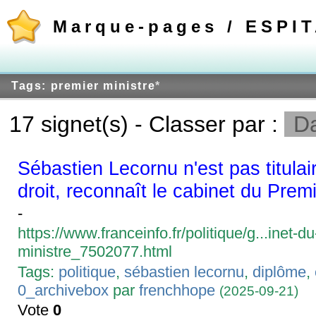
Marque-pages / ESPI
Tags: premier ministre
*
17 signet(s) - Classer par :
Da
Sébastien Lecornu n'est pas titulai
droit, reconnaît le cabinet du Premi
-
https://www.franceinfo.fr/politique/g...inet-d
ministre_7502077.html
Tags:
politique
,
sébastien lecornu
,
diplôme
,
0_archivebox
par
frenchhope
(2025-09-21)
Vote
0