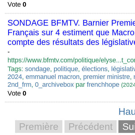
Vote
0
SONDAGE BFMTV. Barnier Premier 
Français sur 4 estiment que Macro
compte des résultats des législativ
-
https://www.bfmtv.com/politique/elyse...
Tags:
sondage
,
politique
,
élections
,
législat
2024
,
emmanuel macron
,
premier ministre
,
2nd_frm
,
0_archivebox
par
frenchhope
(202
Vote
0
Hau
Première
Précédent
Su