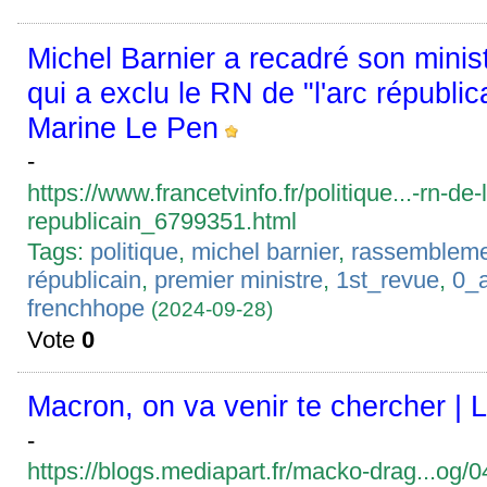
Michel Barnier a recadré son minis
qui a exclu le RN de "l'arc républic
Marine Le Pen
-
https://www.francetvinfo.fr/politique...-rn-de-
republicain_6799351.html
Tags:
politique
,
michel barnier
,
rassembleme
républicain
,
premier ministre
,
1st_revue
,
0_
frenchhope
(2024-09-28)
Vote
0
Macron, on va venir te chercher | 
-
https://blogs.mediapart.fr/macko-drag...og/