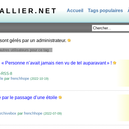
TALLIER.NET
Accueil
Tags populaires
sont gérés par un administrateur.
utres utilisateurs pour ce tag
: « Personne n’avait jamais rien vu de tel auparavant » !
r=RSS-8
ile
par
frenchhope
(2022-10-19)
sé par le passage d’une étoile
rchivebox
par
frenchhope
(2022-07-09)