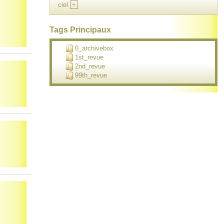
ciel
+
Tags Principaux
0_archivebox
1st_revue
2nd_revue
99th_revue