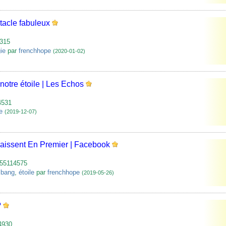
ctacle fabuleux
7315
ie
par
frenchhope
(2020-01-02)
notre étoile | Les Echos
4531
e
(2019-12-07)
raissent En Premier | Facebook
955114575
 bang
,
étoile
par
frenchhope
(2019-05-26)
?
-4930