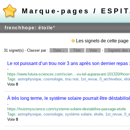
Marque-pages / ESPI
frenchhope: étoile
*
Les signets de cette page 
31 signet(s) - Classer par :
Date ↓
Titre
Vote
-
Signets des a
Le rot puissant d’un trou noir 3 ans après son dernier repas 
-
https://www.futura-sciences.com/scien...-vu-tel-auparavant-101320/#xto
Tags:
astrophysique
,
cosmologie
,
trou noir
,
1st_revue
,
0_archivebox
,
éto
Vote
0
À très long terme, le système solaire pourrait être déstabili
-
https://trustmyscience.com/systeme-solaire-destabilise-passage-etoile
Tags:
astrophysique
,
cosmologie
,
système solaire
,
étoile
,
1st_revue
,
0_a
Vote
0