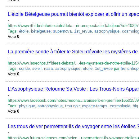
L'étoile Bételgeuse pourrait bientôt exploser et offrir un spe
-
https://www.rtbf.be/info/societe/deta...rir-un-spectacle-fabuleux?id=1039
Tags:
étoile
,
bételgeuse
,
supernova
,
1st_revue
,
astrophysique
,
cosmolog
Vote
0
La première sonde à frôler le Soleil dévoile les mystères de 
-
https://www.lesechos.fr/idees-debats/...-les-mysteres-de-notre-etoile-115
Tags:
sonde
,
soleil
,
nasa
,
astrophysique
,
étoile
,
1st_revue
par
frenchhop
Vote
0
L’Astrophysique Retourne Sa Veste : Les Trous-Noirs Appa
-
https://www.facebook.com/notes/resona...araissent-en-premier/1650153
Tags:
physique
,
astrophysique
,
trou noir
,
espace-temps
,
cosmologie
,
big
Vote
0
Les trous de ver permettent-ils de voyager entre les étoiles 
-
https://www.futura-sciences.com/scien...r-permettent-ils-voyager-etoiles