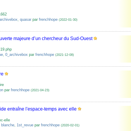
1662
archivebox
,
quasar
par
frenchhope
(2022-01-30)
écouverte majeure d’un chercheur du Sud-Ouest
419.php
ue
,
0_archivebox
par
frenchhope
(2021-12-08)
re
ire
on
par
frenchhope
(2021-04-23)
ide entraîne l'espace-temps avec elle
c-elle
 blanche
,
1st_revue
par
frenchhope
(2020-02-01)