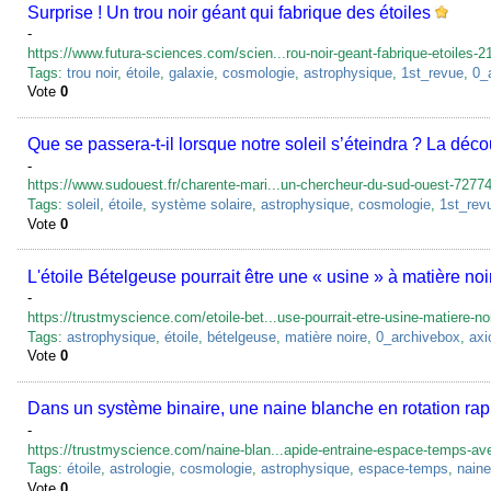
Surprise ! Un trou noir géant qui fabrique des étoiles
-
https://www.futura-sciences.com/scien...rou-noir-geant-fabrique-etoiles-2
Tags:
trou noir
,
étoile
,
galaxie
,
cosmologie
,
astrophysique
,
1st_revue
,
0_
Vote
0
Que se passera-t-il lorsque notre soleil s’éteindra ? La d
-
https://www.sudouest.fr/charente-mari...un-chercheur-du-sud-ouest-7277
Tags:
soleil
,
étoile
,
système solaire
,
astrophysique
,
cosmologie
,
1st_rev
Vote
0
L'étoile Bételgeuse pourrait être une « usine » à matière noi
-
https://trustmyscience.com/etoile-bet...use-pourrait-etre-usine-matiere-no
Tags:
astrophysique
,
étoile
,
bételgeuse
,
matière noire
,
0_archivebox
,
axi
Vote
0
Dans un système binaire, une naine blanche en rotation rap
-
https://trustmyscience.com/naine-blan...apide-entraine-espace-temps-ave
Tags:
étoile
,
astrologie
,
cosmologie
,
astrophysique
,
espace-temps
,
naine
Vote
0