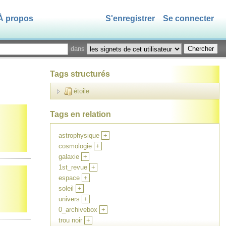
À propos
S'enregistrer
Se connecter
dans
Tags structurés
étoile
Tags en relation
astrophysique
+
cosmologie
+
galaxie
+
1st_revue
+
espace
+
soleil
+
univers
+
0_archivebox
+
trou noir
+