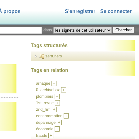
À propos
S'enregistrer
Se connecter
dans
Tags structurés
serruriers
Tags en relation
arnaque
+
0_archivebox
+
plombiers
+
1st_revue
+
2nd_frm
+
consommation
+
dépannage
+
économie
+
fraude
+