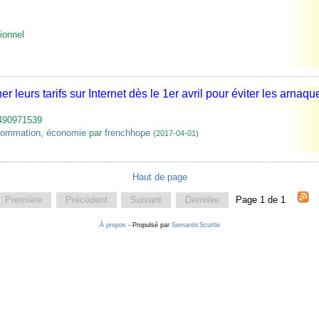
ionnel
er leurs tarifs sur Internet dès le 1er avril pour éviter les arnaqu
1490971539
sommation
,
économie
par
frenchhope
(2017-04-01)
Haut de page
Première
Précédent
Suivant
Dernière
Page 1 de 1
À propos
- Propulsé par
SemanticScuttle