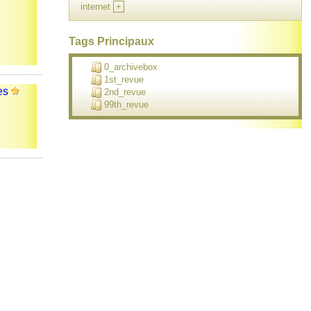
internet
+
Tags Principaux
0_archivebox
1st_revue
es
2nd_revue
99th_revue