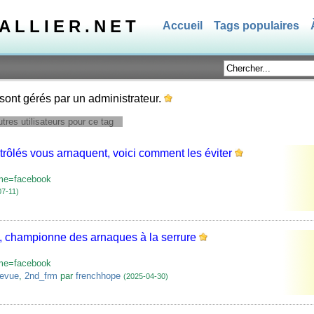
TALLIER.NET
Accueil
Tags populaires
sont gérés par un administrateur.
tres utilisateurs pour ce tag
trôlés vous arnaquent, voici comment les éviter
rme=facebook
07-11)
e, championne des arnaques à la serrure
rme=facebook
revue
,
2nd_frm
par
frenchhope
(2025-04-30)