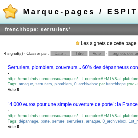
Marque-pages / ESPI
frenchhope: serruriers
*
Les signets de cette page 
4 signet(s) - Classer par :
Date ↓
Titre
Vote
-
Signets des au
Serruriers, plombiers, couvreurs... 60% des dépanneurs con
-
https://rmc.bfmtv.com/conso/arnaques/...t_compte=BFMTV&at_platefo
Tags:
arnaque
,
serruriers
,
plombiers
,
0_archivebox
par
frenchhope
(2025-
Vote
0
"4.000 euros pour une simple ouverture de porte": la Franc
-
https://rmc.bfmtv.com/conso/arnaques/...t_compte=BFMTV&at_platefo
Tags:
dépannage
,
porte
,
serrure
,
serruriers
,
arnaque
,
0_archivebox
,
1st_
Vote
0