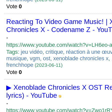
Vote
0
Reacting To Video Game Music! |
Chronicles X - Codename Z - You
-
https://www.youtube.com/watch?v=LH6eo-
Tags:
jeu vidéo
,
critique
,
réaction à une œuv
musique
,
vgm
,
ost
,
xenoblade chronicles x
,
frenchhope
(2023-06-11)
Vote
0
▶ Xenoblade Chronicles X OST Re
lyrics) - YouTube
-
https://www.youtube.com/watch?v=Zwo1r