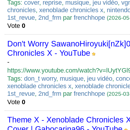
Tags:
cover
,
reprise
,
musique
,
jeu vidéo
,
vg
chronicles
,
xenoblade chronicles x
,
nintend
1st_revue
,
2nd_frm
par
frenchhope
(2026-05
Vote
0
Don't Worry SawanoHiroyuki[nZk]
Chronicles X - YouTube
-
https://www.youtube.com/watch?v=lUytYG
Tags:
don_t worry
,
musique
,
jeu vidéo
,
conc
xenoblade chronicles x
,
xenoblade chronicl
1st_revue
,
2nd_frm
par
frenchhope
(2025-03
Vote
0
Theme X - Xenoblade Chronicles X
Cover | Gabocarina96 - YouTube