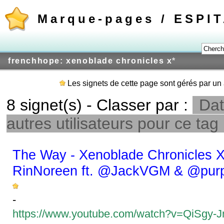
Marque-pages / ESPI
frenchhope: xenoblade chronicles x
*
Les signets de cette page sont gérés par un 
8 signet(s) - Classer par :
Dat
autres utilisateurs pour ce tag
The Way - Xenoblade Chronicles X 
RinNoreen ft. ‪@JackVGM‬ & ‪@purp
-
https://www.youtube.com/watch?v=QiSgy-J