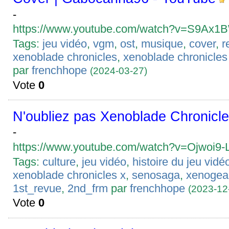
-
https://www.youtube.com/watch?v=S9Ax
Tags:
jeu vidéo
,
vgm
,
ost
,
musique
,
cover
,
r
xenoblade chronicles
,
xenoblade chronicles
par
frenchhope
(2024-03-27)
Vote
0
N'oubliez pas Xenoblade Chronicl
-
https://www.youtube.com/watch?v=Ojwoi9
Tags:
culture
,
jeu vidéo
,
histoire du jeu vidé
xenoblade chronicles x
,
senosaga
,
xenogea
1st_revue
,
2nd_frm
par
frenchhope
(2023-12
Vote
0