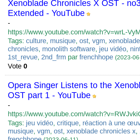
Xenoblade Chronicles X OST - n
Extended - YouTube
-
https://www.youtube.com/watch?v=wrL-Vy
Tags:
culture
,
musique
,
ost
,
vgm
,
xenoblade
chronicles
,
monolith software
,
jeu vidéo
,
nin
1st_revue
,
2nd_frm
par
frenchhope
(2023-06
Vote
0
Opera Singer Listens to the Xenob
OST part 1 - YouTube
-
https://www.youtube.com/watch?v=RWJvk
Tags:
jeu vidéo
,
critique
,
réaction à une œuv
musique
,
vgm
,
ost
,
xenoblade chronicles x
,
frenchhope
(2023-06-11)