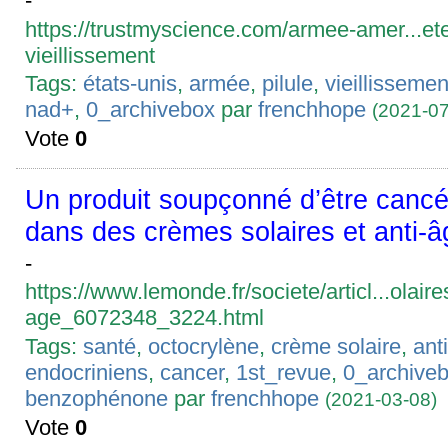
-
https://trustmyscience.com/armee-amer...ete-
vieillissement
Tags:
états-unis
,
armée
,
pilule
,
vieillissemen
nad+
,
0_archivebox
par
frenchhope
(2021-07
Vote
0
Un produit soupçonné d’être canc
dans des crèmes solaires et anti-â
-
https://www.lemonde.fr/societe/articl...olaires
age_6072348_3224.html
Tags:
santé
,
octocrylène
,
crème solaire
,
ant
endocriniens
,
cancer
,
1st_revue
,
0_archive
benzophénone
par
frenchhope
(2021-03-08)
Vote
0