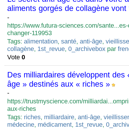
aliments gorgés de collagène vont 
-
https://www.futura-sciences.com/sante...es-
changer-119953
Tags:
alimentation
,
santé
,
anti-âge
,
vieillis
collagène
,
1st_revue
,
0_archivebox
par
fre
Vote
0
Des milliardaires développent des 
âge » destinés aux « riches »
-
https://trustmyscience.com/milliardai...ompr
aux-riches
Tags:
riches
,
milliardaire
,
anti-âge
,
vieilliss
médecine
,
médicament
,
1st_revue
,
0_archi