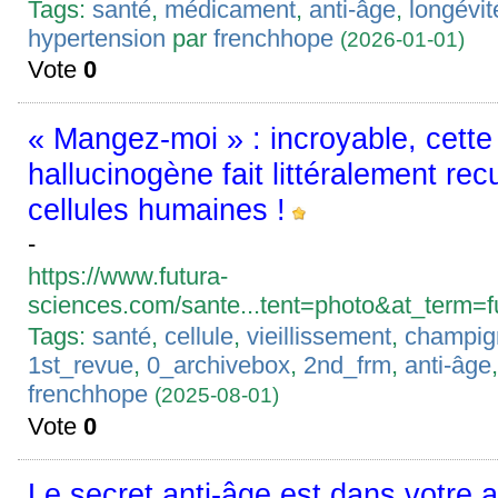
Tags:
santé
,
médicament
,
anti-âge
,
longévit
hypertension
par
frenchhope
(2026-01-01)
Vote
0
« Mangez-moi » : incroyable, cett
hallucinogène fait littéralement rec
cellules humaines !
-
https://www.futura-
sciences.com/sante...tent=photo&at_term=fu
Tags:
santé
,
cellule
,
vieillissement
,
champig
1st_revue
,
0_archivebox
,
2nd_frm
,
anti-âge
frenchhope
(2025-08-01)
Vote
0
Le secret anti-âge est dans votre a