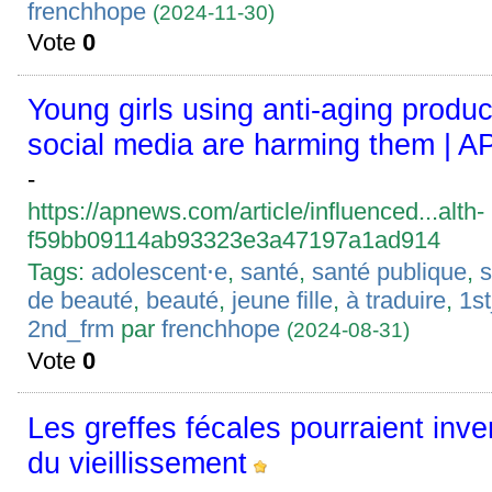
frenchhope
(2024-11-30)
Vote
0
Young girls using anti-aging produ
social media are harming them | 
-
https://apnews.com/article/influenced...alth-
f59bb09114ab93323e3a47197a1ad914
Tags:
adolescent⋅e
,
santé
,
santé publique
,
s
de beauté
,
beauté
,
jeune fille
,
à traduire
,
1s
2nd_frm
par
frenchhope
(2024-08-31)
Vote
0
Les greffes fécales pourraient inver
du vieillissement