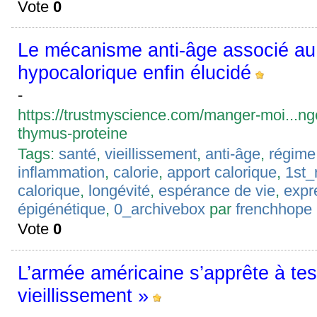
Vote
0
Le mécanisme anti-âge associé au
hypocalorique enfin élucidé
-
https://trustmyscience.com/manger-moi...ng
thymus-proteine
Tags:
santé
,
vieillissement
,
anti-âge
,
régime
inflammation
,
calorie
,
apport calorique
,
1st_
calorique
,
longévité
,
espérance de vie
,
expr
épigénétique
,
0_archivebox
par
frenchhope
Vote
0
L’armée américaine s’apprête à test
vieillissement »