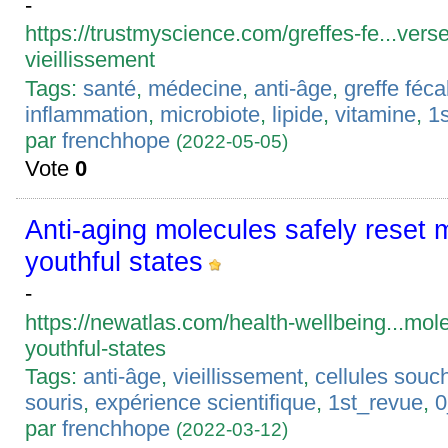
-
https://trustmyscience.com/greffes-fe...verse
vieillissement
Tags:
santé
,
médecine
,
anti-âge
,
greffe féca
inflammation
,
microbiote
,
lipide
,
vitamine
,
1
par
frenchhope
(2022-05-05)
Vote
0
Anti-aging molecules safely reset 
youthful states
-
https://newatlas.com/health-wellbeing...mole
youthful-states
Tags:
anti-âge
,
vieillissement
,
cellules souc
souris
,
expérience scientifique
,
1st_revue
,
0
par
frenchhope
(2022-03-12)