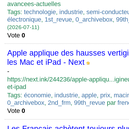
avancees-actuelles
Tags:
technologie
,
industrie
,
semi-conducte
électronique
,
1st_revue
,
0_archivebox
,
99th
(2026-07-11)
Vote
0
Apple applique des hausses vertigi
les Mac et iPad - Next
-
https://next.ink/244236/apple-appliqu...igin
et-ipad
Tags:
économie
,
industrie
,
apple
,
prix
,
maci
0_archivebox
,
2nd_frm
,
99th_revue
par
fre
Vote
0
Les Français achètent toujours pl