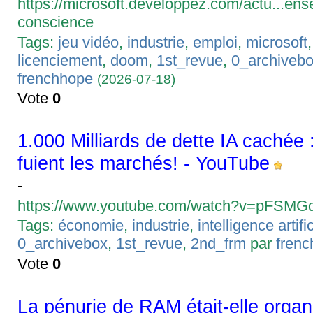
https://microsoft.developpez.com/actu...ens
conscience
Tags:
jeu vidéo
,
industrie
,
emploi
,
microsoft
licenciement
,
doom
,
1st_revue
,
0_archiveb
frenchhope
(2026-07-18)
Vote
0
1.000 Milliards de dette IA cachée :
fuient les marchés! - YouTube
-
https://www.youtube.com/watch?v=pFSM
Tags:
économie
,
industrie
,
intelligence artific
0_archivebox
,
1st_revue
,
2nd_frm
par
fren
Vote
0
La pénurie de RAM était-elle organ