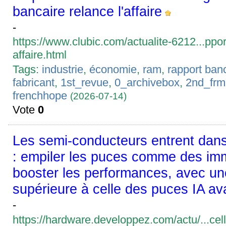
bancaire relance l'affaire
-
https://www.clubic.com/actualite-6212...ppor
affaire.html
Tags:
industrie
,
économie
,
ram
,
rapport ban
fabricant
,
1st_revue
,
0_archivebox
,
2nd_frm
frenchhope
(2026-07-14)
Vote
0
Les semi-conducteurs entrent dans 
: empiler les puces comme des im
booster les performances, avec une
supérieure à celle des puces IA av
-
https://hardware.developpez.com/actu/...cel