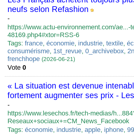
neufs selon Refashion
-
https://www.actu-environnement.com/ae...-te
48169.php4#xtor=RSS-6
Tags:
france
,
économie
,
industrie
,
textile
,
éc
consumérisme
,
1st_revue
,
0_archivebox
,
2
frenchhope
(2026-06-21)
Vote
0
« La situation est devenue intenabl
fortement augmenter ses prix - Le
-
https://www.lesechos.fr/tech-medias/h...884
Reseaux+sociaux+=CM_News_Facebook
Tags:
économie
,
industrie
,
apple
,
iphone
,
99