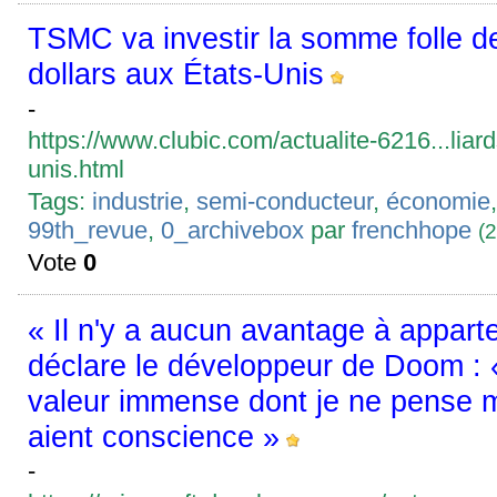
TSMC va investir la somme folle de
dollars aux États-Unis
-
https://www.clubic.com/actualite-6216...liard
unis.html
Tags:
industrie
,
semi-conducteur
,
économie
99th_revue
,
0_archivebox
par
frenchhope
(
Vote
0
« Il n'y a aucun avantage à apparte
déclare le développeur de Doom : « 
valeur immense dont je ne pense 
aient conscience »
-