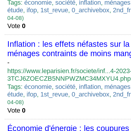
Tags:
économie
,
société
,
inflation
,
ménages
étude
,
ifop
,
1st_revue
,
0_archivebox
,
2nd_f
04-08)
Vote
0
Inflation : les effets néfastes sur l
ménages contraints de moins mang
-
https://www.leparisien.fr/societe/inf...4-2023
3TCJ6ZOECZB5NNPWZMC34MXYU4.php
Tags:
économie
,
société
,
inflation
,
ménages
étude
,
ifop
,
1st_revue
,
0_archivebox
,
2nd_f
04-08)
Vote
0
Économie d'énergie : les coupures