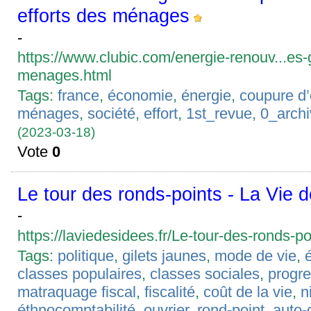
efforts des ménages
-
https://www.clubic.com/energie-renouv...es-
menages.html
Tags:
france
,
économie
,
énergie
,
coupure d’é
ménages
,
société
,
effort
,
1st_revue
,
0_arch
(2023-03-18)
Vote
0
Le tour des ronds-points - La Vie 
-
https://laviedesidees.fr/Le-tour-des-ronds-po
Tags:
politique
,
gilets jaunes
,
mode de vie
,
classes populaires
,
classes sociales
,
progre
matraquage fiscal
,
fiscalité
,
coût de la vie
,
n
éthnocomptabilité
,
ouvrier
,
rond-point
,
auto-