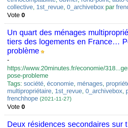
collective
,
1st_revue
,
0_archivebox
par
fre
Vote
0
Un quart des ménages multiproprié
tiers des logements en France… P
problème
-
https://www.20minutes.fr/economie/318...g
pose-probleme
Tags:
société
,
économie
,
ménages
,
propriét
multipropriétaire
,
1st_revue
,
0_archivebox
,
frenchhope
(2021-11-27)
Vote
0
Deux résidences secondaires sur t