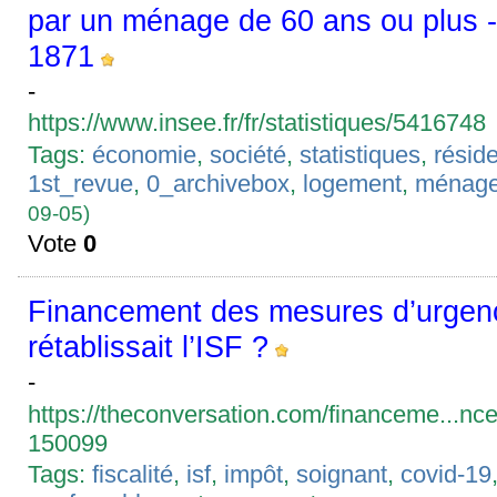
par un ménage de 60 ans ou plus -
1871
-
https://www.insee.fr/fr/statistiques/5416748
Tags:
économie
,
société
,
statistiques
,
résid
1st_revue
,
0_archivebox
,
logement
,
ménag
09-05)
Vote
0
Financement des mesures d’urgence
rétablissait l’ISF ?
-
https://theconversation.com/financeme...nce-e
150099
Tags:
fiscalité
,
isf
,
impôt
,
soignant
,
covid-19