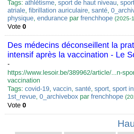
Tags:
athlétisme
,
sport de haut niveau
,
sport
atriale
,
fibrillation auriculaire
,
santé
,
0_archi
physique
,
endurance
par
frenchhope
(2025-
Vote
0
Des médecins déconseillent la prat
intensif après la vaccination - Le S
-
https://www.lesoir.be/389962/article/...n-spor
vaccination
Tags:
covid-19
,
vaccin
,
santé
,
sport
,
sport in
1st_revue
,
0_archivebox
par
frenchhope
(20
Vote
0
Hau